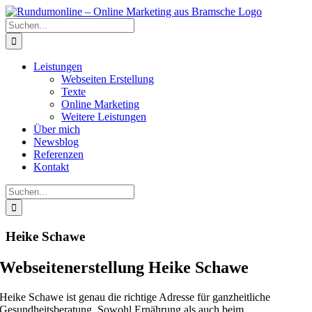
Zum
Inhalt
Suche
springen
nach:
Leistungen
Webseiten Erstellung
Texte
Online Marketing
Weitere Leistungen
Über mich
Newsblog
Referenzen
Kontakt
Suche
nach:
Heike Schawe
Webseitenerstellung Heike Schawe
Heike Schawe ist genau die richtige Adresse für ganzheitliche
Gesundheitsberatung. Sowohl Ernährung als auch beim